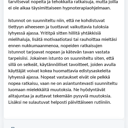
tarvitsevat nopeita ja tehokkaita ratkaisuja, mutta joilla
ei ole aikaa täysimittaiseen hypnoterapiaohjelmaan.
Istunnot on suunniteltu niin, että ne kohdistuvat
tiettyyn aiheeseen ja tuottavat vaikuttavia tuloksia
lyhyessä ajassa. Yrititpä sitten hillitä yhtäkkisiä
mielihaluja, lisätä motivaatiotasi tai rauhoittaa mieltäsi
ennen nukkumaanmenoa, nopeiden ratkaisujen
istunnot tarjoavat nopean ja kätevän tavan vastata
tarpeisiisi. Jokainen istunto on suunniteltu siten, että
sillä on selkeät, käytännölliset tavoitteet, joiden avulla
käyttäjät voivat kokea huomattavia edistysaskeleita
lyhyessä ajassa. Nopeat vastaukset eivät ole pelkkä
nopea ratkaisu, vaan ne on asiantuntevasti suunniteltu
luomaan mielekkäitä muutoksia. Ne hyödyntävät
alitajuntaa ja auttavat tekemään pysyviä muutoksia.
Lisäksi ne sulautuvat helposti päivittäiseen rutiiniin.