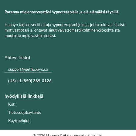
Paranna mielenterveyttäsi hypnoterapialla ja elä elämääsi täysillä.
Happyo tarjoaa sertifioituja hypnoterapiaohjelmia, jotka tukevat sisäistä
motivaatiotasi ja johtavat sinut vaivattomasti kohti henkilökohtaista
muutosta mukavasti kotonasi.
Yhteystiedot
support@gethappyo.co
(US) +1 (850) 389-0126
hyödyllisiä linkkejä
Koti
Tietosuojakäytäntö
Käyttöehdot
®
2026 Happyo
Kaikki oikeudet pidätetään.