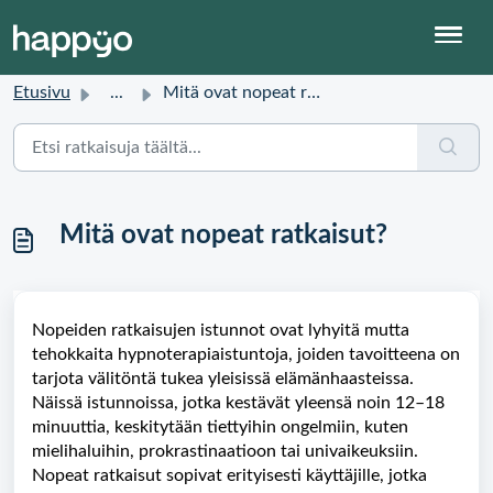
Etusivu
...
Mitä ovat nopeat ratkaisut?
Mitä ovat nopeat ratkaisut?
Nopeiden ratkaisujen istunnot ovat lyhyitä mutta
tehokkaita hypnoterapiaistuntoja, joiden tavoitteena on
tarjota välitöntä tukea yleisissä elämänhaasteissa.
Näissä istunnoissa, jotka kestävät yleensä noin 12–18
minuuttia, keskitytään tiettyihin ongelmiin, kuten
mielihaluihin, prokrastinaatioon tai univaikeuksiin.
Nopeat ratkaisut sopivat erityisesti käyttäjille, jotka