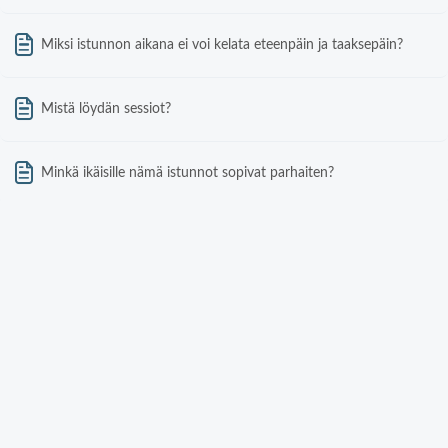
Miksi istunnon aikana ei voi kelata eteenpäin ja taaksepäin?
Mistä löydän sessiot?
Minkä ikäisille nämä istunnot sopivat parhaiten?
Mitä Happyo tarjoaa?
Mitä ovat nopeat ratkaisut?