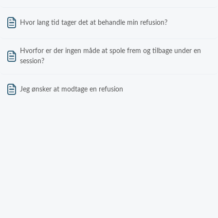
Hvor lang tid tager det at behandle min refusion?
Hvorfor er der ingen måde at spole frem og tilbage under en
session?
Jeg ønsker at modtage en refusion
Jeg har et spørgsmål om min betaling
Hvilken aldersgruppe er bedst egnet til disse sessioner?