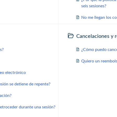
seis sesiones?
No me llegan los c
Cancelaciones y 
s?
¿Cómo puedo cancel
Quiero un reembol
eo electrónico
esión se detiene de repente?
bación?
 retroceder durante una sesión?