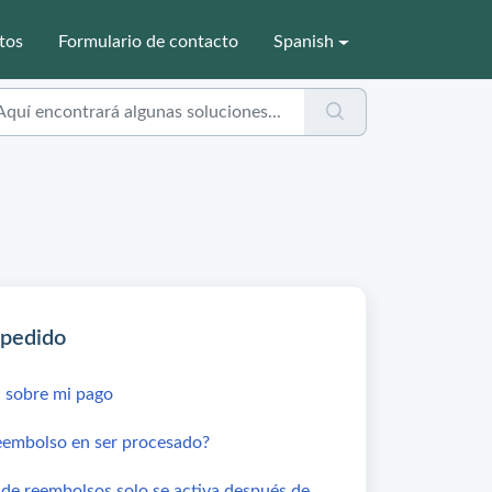
tos
Formulario de contacto
Spanish
 pedido
 sobre mi pago
eembolso en ser procesado?
a de reembolsos solo se activa después de