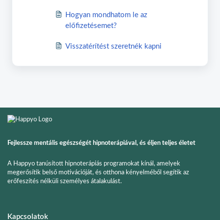
Hogyan mondhatom le az
előfizetésemet?
Visszatérítést szeretnék kapni
Fejlessze mentális egészségét hipnoterápiával, és éljen teljes életet
A Happyo tanúsított hipnoterápiás programokat kínál, amelyek
megerősítik belső motivációját, és otthona kényelméből segítik az
erőfeszítés nélküli személyes átalakulást.
Kapcsolatok