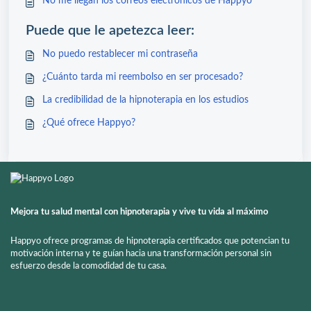
No me llegan los correos electrónicos de Happyo
Puede que le apetezca leer:
No puedo restablecer mi contraseña
¿Cuánto tarda mi reembolso en ser procesado?
La credibilidad de la hipnoterapia en los estudios
¿Qué ofrece Happyo?
Mejora tu salud mental con hipnoterapia y vive tu vida al máximo
Happyo ofrece programas de hipnoterapia certificados que potencian tu
motivación interna y te guían hacia una transformación personal sin
esfuerzo desde la comodidad de tu casa.