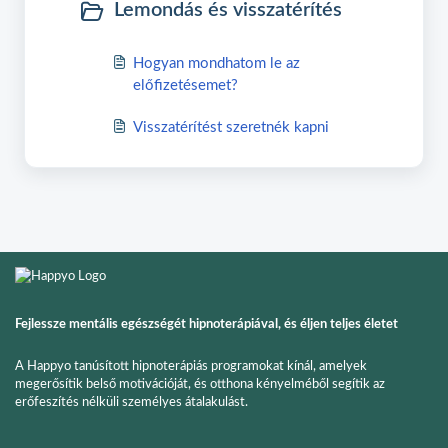
Lemondás és visszatérítés
Hogyan mondhatom le az
előfizetésemet?
Visszatérítést szeretnék kapni
Fejlessze mentális egészségét hipnoterápiával, és éljen teljes életet
A Happyo tanúsított hipnoterápiás programokat kínál, amelyek
megerősítik belső motivációját, és otthona kényelméből segítik az
erőfeszítés nélküli személyes átalakulást.