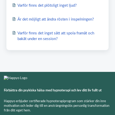
Varför finns det plötsligt inget ljud?
Är det möjligt att ändra rösten i inspelningen?
Varför finns det inget sätt att spola framåt och
bakåt under en session?
Förbättra din psykiska hälsa med hypnoterapi och lev ditt liv fullt ut
Happyo erbjuder certifierade hypnoterapiprogram som stärker din inre
motivation och leder dig till en ansträngningslös personlig transformation
från ditt eget hem.