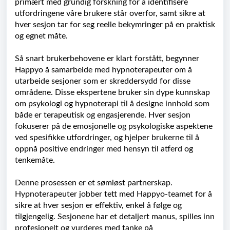
primært med grundig forskning for å identifisere
utfordringene våre brukere står overfor, samt sikre at
hver sesjon tar for seg reelle bekymringer på en praktisk
og egnet måte.
Så snart brukerbehovene er klart forstått, begynner
Happyo å samarbeide med hypnoterapeuter om å
utarbeide sesjoner som er skreddersydd for disse
områdene. Disse ekspertene bruker sin dype kunnskap
om psykologi og hypnoterapi til å designe innhold som
både er terapeutisk og engasjerende. Hver sesjon
fokuserer på de emosjonelle og psykologiske aspektene
ved spesifikke utfordringer, og hjelper brukerne til å
oppnå positive endringer med hensyn til atferd og
tenkemåte.
Denne prosessen er et sømløst partnerskap.
Hypnoterapeuter jobber tett med Happyo-teamet for å
sikre at hver sesjon er effektiv, enkel å følge og
tilgjengelig. Sesjonene har et detaljert manus, spilles inn
profesjonelt og vurderes med tanke på