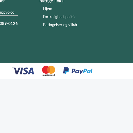
ner
nyttige links
Hjem
appyo.co
Fortrolighedspolitik
) 389-0126
Betingelser og vilkår