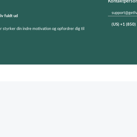
Kontaktperso
support@geth
iv fuldt ud
(US) +1 (850
styrker din indre motivation og opfordrer dig til